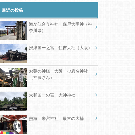
最近の投稿
海が似合う神社 森戸大明神（神
奈川県）
摂津国一之宮 住吉大社（大阪）
お薬の神様 大阪 少彦名神社
（神農さん）
大和国一の宮 大神神社
熱海 来宮神社 最古の大楠