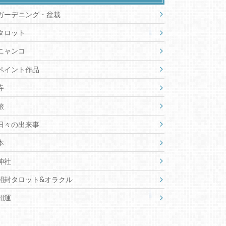
ガーデニング・盆栽
タロット
ニャンコ
ペイント作品
寺
旅
日々の出来事
本
神社
開封タロット&オラクル
開運