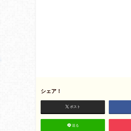
シェア！
ポスト
送る