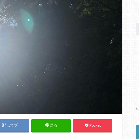
«
はてブ
Pocket
送る