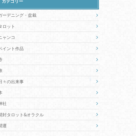
カテゴリー
ガーデニング・盆栽
タロット
ニャンコ
ペイント作品
寺
旅
日々の出来事
本
神社
開封タロット&オラクル
開運