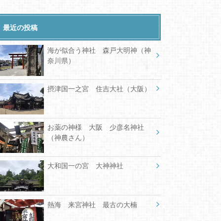
最近の投稿
海が似合う神社 森戸大明神（神
奈川県）
摂津国一之宮 住吉大社（大阪）
お薬の神様 大阪 少彦名神社
（神農さん）
大和国一の宮 大神神社
熱海 来宮神社 最古の大楠