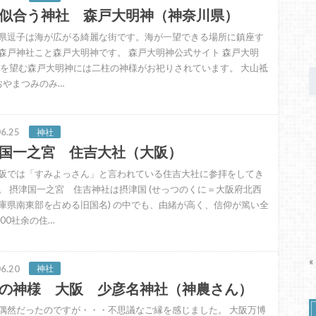
似合う神社 森戸大明神（神奈川県）
県逗子は海が広がる綺麗な街です。海が一望できる場所に鎮座す
森戸神社こと森戸大明神です。 森戸大明神公式サイト 森戸大明
を望む森戸大明神には二柱の神様がお祀りされています。 大山祗
おおやまつみのみ…
6.25
神社
国一之宮 住吉大社（大阪）
阪では「すみよっさん」と言われている住吉大社に参拝をしてき
。 摂津国一之宮 住吉神社は摂津国 (せっつのくに＝大阪府北西
庫県南東部を占める旧国名) の中でも、由緒が高く、信仰が篤い全
300社余の住…
«
6.20
神社
の神様 大阪 少彦名神社（神農さん）
偶然だったのですが・・・不思議なご縁を感じました。 大阪万博