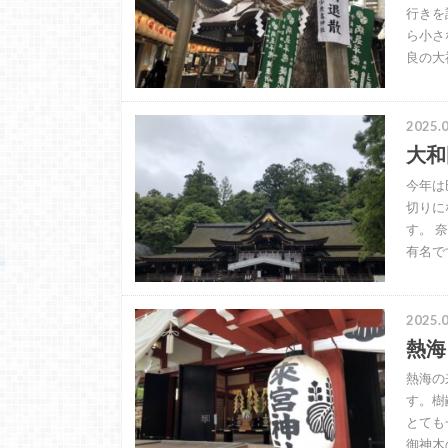
行きを
ら小さ
良の大
2025.0
大和
今年は
切りに
す。 
有名で
2025.0
熱海
熱海の
す。樹
とても
御神木