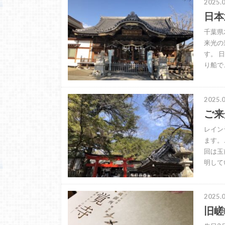
2025.0
日本
千葉県
来光の
す。 
り船で
2025.0
ご来
レイン
ます。
回は玉
明して
2025.0
旧嵯