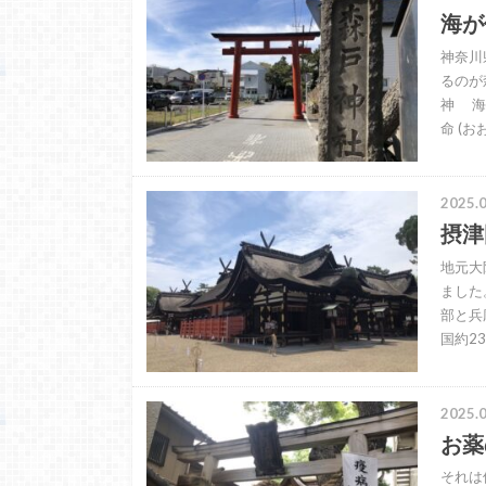
海が
神奈川
るのが
神 海
命 (
2025.0
摂津
地元大
ました
部と兵
国約2
2025.0
お薬
それは