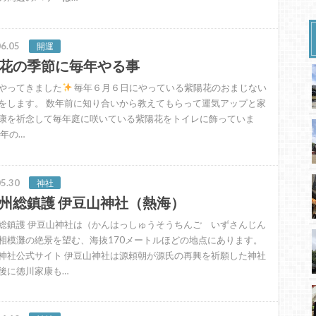
6.05
開運
花の季節に毎年やる事
やってきました
毎年６月６日にやっている紫陽花のおまじない
をします。 数年前に知り合いから教えてもらって運気アップと家
康を祈念して毎年庭に咲いている紫陽花をトイレに飾っていま
昨年の…
5.30
神社
州総鎮護 伊豆山神社（熱海）
総鎮護 伊豆山神社は（かんはっしゅうそうちんご いずさんじん
相模灘の絶景を望む、海抜170メートルほどの地点にあります。
神社公式サイト 伊豆山神社は源頼朝が源氏の再興を祈願した神社
後に徳川家康も…