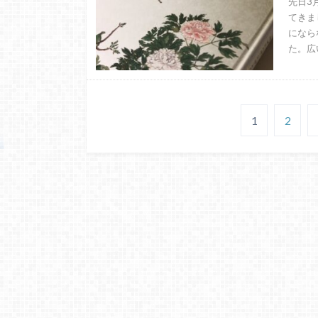
先日3
てきま
になら
た。広
1
2