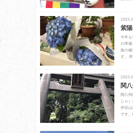
2025.0
紫陽
今年も
の準備
族の健
す。 
2025.0
関八
関八州
じゃ）
伊豆山
です。