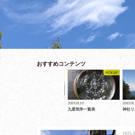
おすすめコンテンツ
 UP
PICK UP
PICK UP
2023.01.20
2023.01.10
2023.01.10
タロットカード
九星気学一覧表
神社リス
2025.0