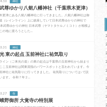
4.10
神社
武尊ゆかり八剱八幡神社（千葉県木更津）
木更津にある八剱八幡神社に行ってきました。八剱八幡神社は御
道（レインライン）上に鎮座していて日本武尊ゆかりの神社で
日本武尊ゆかりの神社 日本武尊（ヤマトタケルノミコト）が相模よ
この地に渡ろうとした…
3.31
神社
光 東の起点 玉前神社に祐気取り
ライン（ご来光の道）の東の起点は千葉県の玉前神社から始まり
ここ玉前神社は関東屈指のパワースポットと言われています。今
前神社に祐気取りに行ってきました。 祐気取りについては↓で説
います。 令和７年２…
3.27
寺
峨野御所 大覚寺の特別展