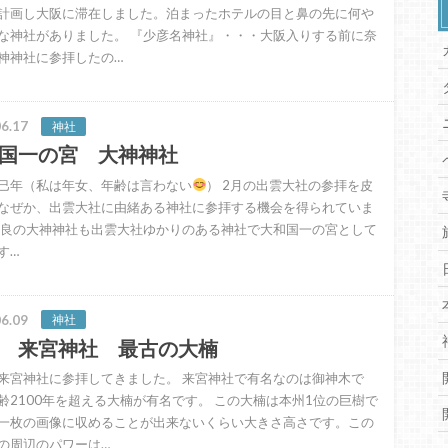
計画し大阪に滞在しました。泊まったホテルの目と鼻の先に何や
な神社がありました。 『少彦名神社』・・・大阪入りする前に奈
神神社に参拝したの…
6.17
神社
国一の宮 大神神社
巳年（私は年女、年齢は言わない
） 2月の出雲大社の参拝を皮
なぜか、出雲大社に由緒ある神社に参拝する機会を得られていま
奈良の大神神社も出雲大社ゆかりのある神社で大和国一の宮として
す…
6.09
神社
 来宮神社 最古の大楠
来宮神社に参拝してきました。 来宮神社で有名なのは御神木で
齢2100年を超える大楠が有名です。 この大楠は本州1位の巨樹で
一枚の画像に収めることが出来ないくらい大きさ高さです。この
の周辺のパワーは…