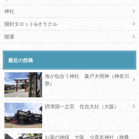
神社
開封タロット&オラクル
開運
最近の投稿
海が似合う神社 森戸大明神（神奈川
県）
摂津国一之宮 住吉大社（大阪）
お薬の神様 大阪 少彦名神社（神農