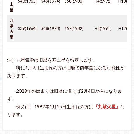
S40(1965)
S49(1974)
S58(1983)
H4(1992)
H13(200
土
星
九
紫
S39(1964)
S48(1973)
S57(1982)
H3(1991)
H12(200
火
星
注）九星気学は旧暦を基に星を特定します。
特に1月2月生まれの方は旧暦で前年星になる可能性が
あります。
2023年の始まりは旧暦に沿えば2月4日からになりま
す。
例えば、1992年1月15日生まれの方は
『九紫火星』
な
ります。