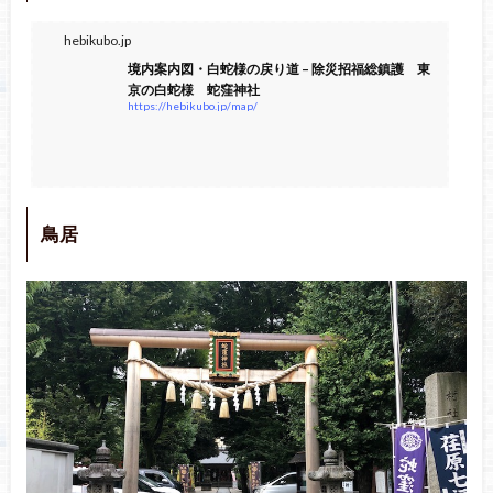
hebikubo.jp
境内案内図・白蛇様の戻り道 – 除災招福総鎮護 東
京の白蛇様 蛇窪神社
https://hebikubo.jp/map/
鳥居