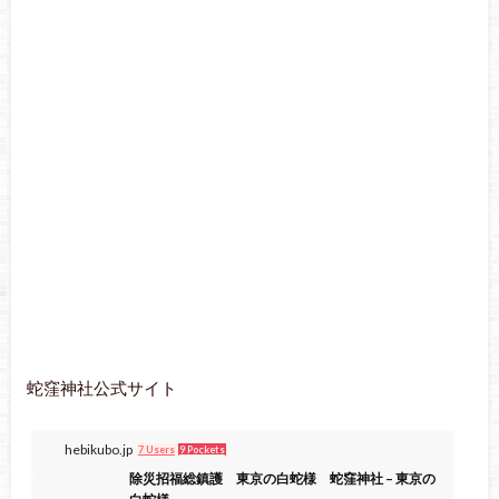
蛇窪神社公式サイト
hebikubo.jp
7 Users
9 Pockets
除災招福総鎮護 東京の白蛇様 蛇窪神社 – 東京の