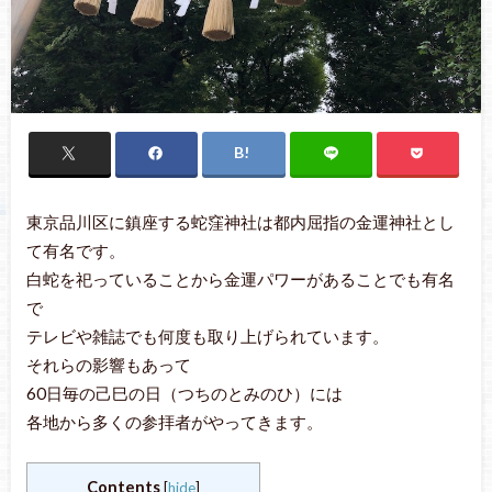
東京品川区に鎮座する蛇窪神社は都内屈指の金運神社とし
て有名です。
白蛇を祀っていることから金運パワーがあることでも有名
で
テレビや雑誌でも何度も取り上げられています。
それらの影響もあって
60日毎の己巳の日（つちのとみのひ）には
各地から多くの参拝者がやってきます。
Contents
[
hide
]