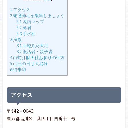
1
アクセス
2
蛇窪神社を散策しましょう
2.1
境内マップ
2.2
鳥居
2.3
手水社
3
拝殿
3.1
白蛇弁財天社
3.2
復活岩・親子岩
4
白蛇弁財天社お参りの仕方
5
己巳の日は大混雑
6
御朱印
アクセス
〒142－0043
東京都品川区二葉四丁目四番十二号