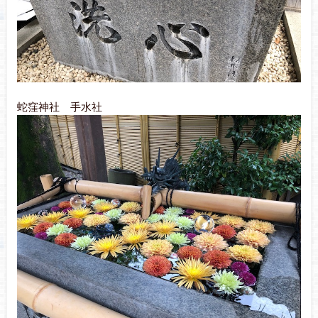
蛇窪神社 手水社