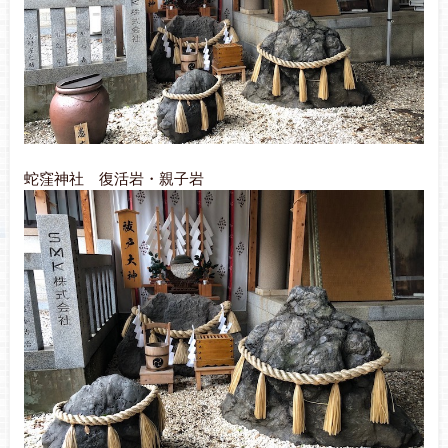
蛇窪神社 復活岩・親子岩