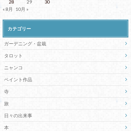
28
29
30
« 8月
10月 »
カテゴリー
ガーデニング・盆栽
タロット
ニャンコ
ペイント作品
寺
旅
日々の出来事
本